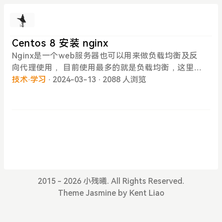
Centos 8 安装 nginx
Nginx是一个web服务器也可以用来做负载均衡及反
向代理使用， 目前使用最多的就是负载均衡，这里来
用centos8 安装 nginxNginx是一种开源的高性能HT
技术·学习
· 2024-03-13
· 2088 人浏览
TP和反向代理服务器，负责处理Internet上一些最大
站点的负载。 它可用作HTTP和非HTTP服务器的独
立Web服务器，负载平衡器，内容缓存和反向代理。
与Apache相比，Nginx可以处理大量并发连接，并且
每个连接的内存占用量较小。一、安装所需环境#一
次安装4个插件 yum -y install gcc pcre pcre-devel
zlib zlib-devel openssl openssl-devel wget 二、
安装nginx这里使用wget命令在线下载（如果使用不
2015 - 2026 小残曦. All Rights Reserved.
同版本需要更换版本号-包括后面的解压，这里以1.2
Theme
Jasmine
by
Kent Liao
0.2为示例）wget -c https://nginx.org/download/n
ginx-1.20.2.tar.gz三、解压直接运行命令tar -zxvf n